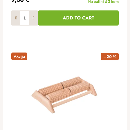
Na zalihi
53 kom
ADD TO CART
Akcija
–20 %