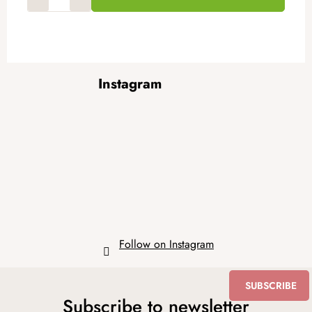
F
Instagram
o
o
t
e
r
Follow on Instagram
SUBSCRIBE
Subscribe to newsletter