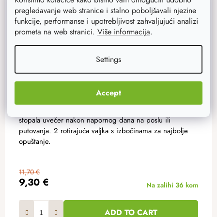
pregledavanje web stranice i stalno poboljšavali njezine
funkcije, performanse i upotrebljivost zahvaljujući analizi
prometa na web stranici.
Više informacija
.
Settings
Accept
Drveni masažer za stopala - 2 valjci
Drveni pomagač koji će se pobrinuti za vaša bolna
stopala uvečer nakon napornog dana na poslu ili
putovanja. 2 rotirajuća valjka s izbočinama za najbolje
opuštanje.
11,70 €
9,30 €
Na zalihi
36 kom
ADD TO CART