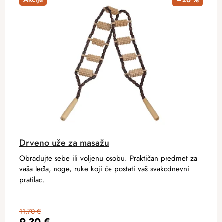
–20 %
Drveno uže za masažu
Obradujte sebe ili voljenu osobu. Praktičan predmet za
vaša leđa, noge, ruke koji će postati vaš svakodnevni
pratilac.
11,70 €
9,30 €