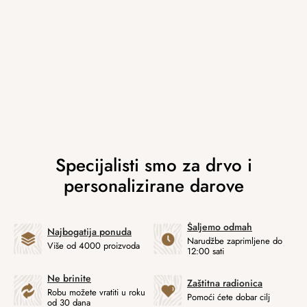
Šaljemo odmah
Najbogatija ponuda
Narudžbe zaprimljene do
Više od 4000 proizvoda
12:00 sati
Ne brinite
Zaštitna radionica
Robu možete vratiti u roku
Pomoći ćete dobar cilj
od 30 dana