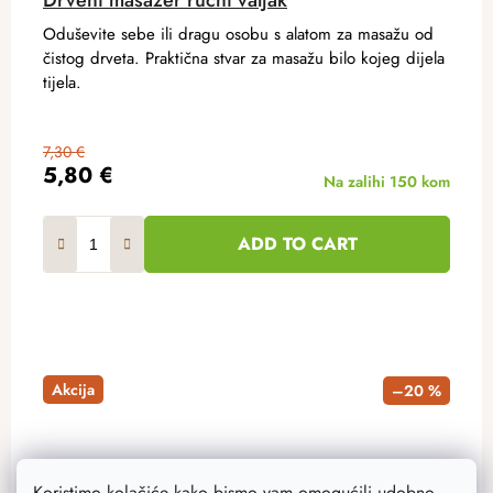
Oduševite sebe ili dragu osobu s alatom za masažu od
čistog drveta. Praktična stvar za masažu bilo kojeg dijela
tijela.
7,30 €
5,80 €
Na zalihi
150 kom
ADD TO CART
Akcija
–20 %
Koristimo kolačiće kako bismo vam omogućili udobno