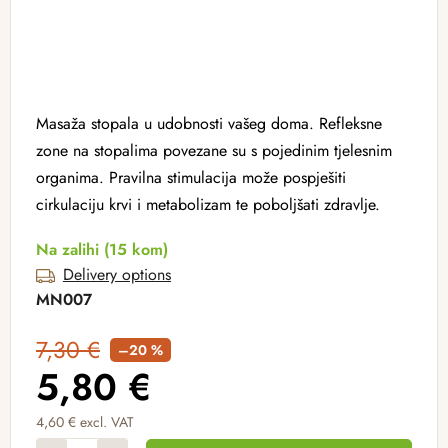
Masaža stopala u udobnosti vašeg doma. Refleksne
zone na stopalima povezane su s pojedinim tjelesnim
organima. Pravilna stimulacija može pospješiti
cirkulaciju krvi i metabolizam te poboljšati zdravlje.
Na zalihi
(15 kom)
Delivery options
MN007
7,30 €
–20 %
5,80 €
4,60 € excl. VAT