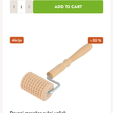
ADD TO CART
Akcija
–20 %
Drveni masažer ručni valjak