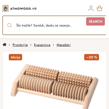
Skip
to
content
SHO
SEARCH
CAR
Home
Prostorije
Kupaonica
Masažeri
Akcija
–20 %