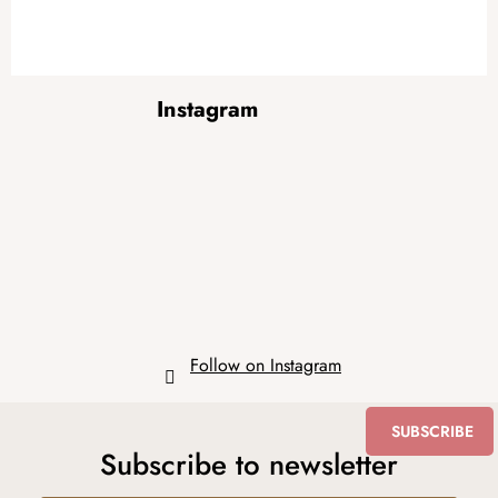
F
Instagram
o
o
t
e
r
Follow on Instagram
SUBSCRIBE
Subscribe to newsletter