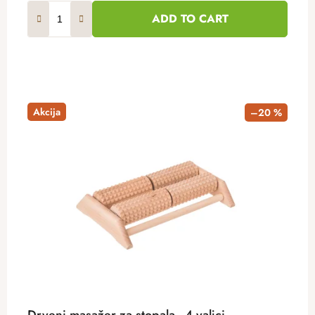
ADD TO CART
Akcija
–20 %
Drveni masažer za stopala - 4 valjci