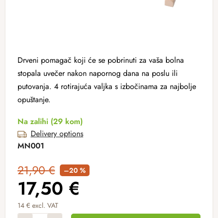
Drveni pomagač koji će se pobrinuti za vaša bolna
stopala uvečer nakon napornog dana na poslu ili
putovanja. 4 rotirajuća valjka s izbočinama za najbolje
opuštanje.
Na zalihi
(29 kom)
Delivery options
MN001
21,90 €
–20 %
17,50 €
14 € excl. VAT