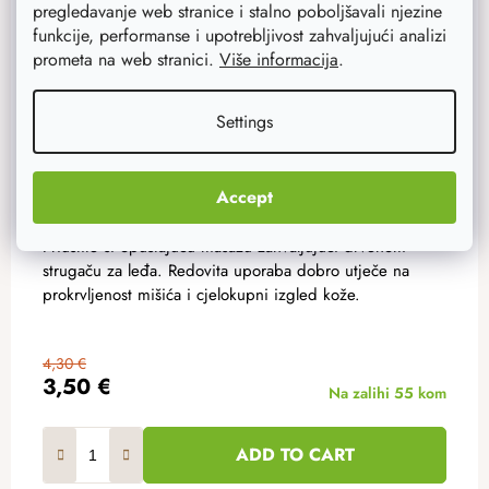
pregledavanje web stranice i stalno poboljšavali njezine
funkcije, performanse i upotrebljivost zahvaljujući analizi
prometa na web stranici.
Više informacija
.
Settings
Accept
Drveni češkalica za leđa
Priuštite si opuštajuću masažu zahvaljujući drvenom
strugaču za leđa. Redovita uporaba dobro utječe na
prokrvljenost mišića i cjelokupni izgled kože.
4,30 €
3,50 €
Na zalihi
55 kom
ADD TO CART