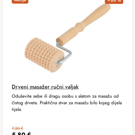
–20 %
Drveni masažer ručni valjak
Oduševite sebe ili dragu osobu s alatom za masažu od
čistog drveta. Praktična stvar za masažu bilo kojeg dijela
tijela.
7,30 €
5,80 €