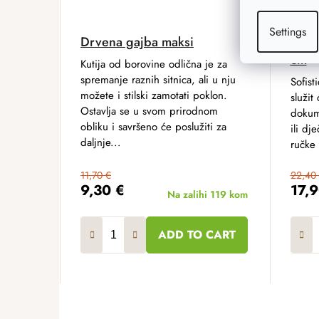
Settings
Drvena gajba maksi
Drve
cm
Kutija od borovine odlična je za
spremanje raznih sitnica, ali u nju
Sofist
možete i stilski zamotati poklon.
služit
Ostavlja se u svom prirodnom
dokume
obliku i savršeno će poslužiti za
ili dj
daljnje...
ručke 
11,70 €
22,40
9,30 €
17,
Na zalihi
119 kom
ADD TO CART