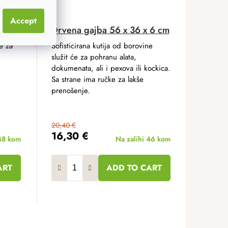
Accept
Drvena gajba 56 x 36 x 6 cm
e za
Sofisticirana kutija od borovine
služit će za pohranu alata,
dokumenata, ali i pexova ili kockica.
Sa strane ima ručke za lakše
prenošenje.
20,40 €
16,30 €
48 kom
Na zalihi
46 kom
ART
ADD TO CART