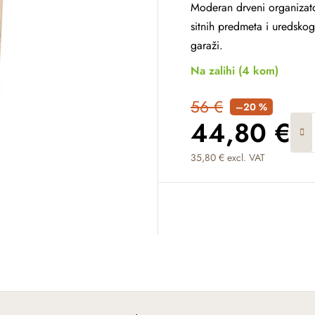
Moderan drveni organizato
sitnih predmeta i uredskog
garaži.
Na zalihi
(4 kom)
56 €
–20 %
44,80 €
35,80 € excl. VAT
Measure price: