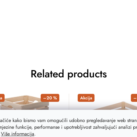
Related products
a
–20 %
Akcija
–
lačiće kako bismo vam omogućili udobno pregledavanje web strani
njezine funkcije, performanse i upotrebljivost zahvaljujući analizi 
.
Više informacija
.