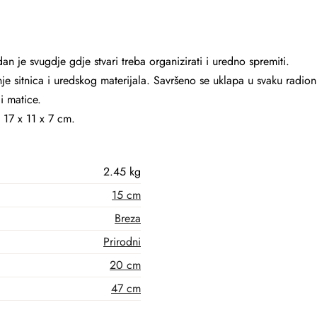
n je svugdje gdje stvari treba organizirati i uredno spremiti.
e sitnica i uredskog materijala. Savršeno se uklapa u svaku radion
i matice.
 17 x 11 x 7 cm.
2.45 kg
15 cm
Breza
Prirodni
20 cm
47 cm