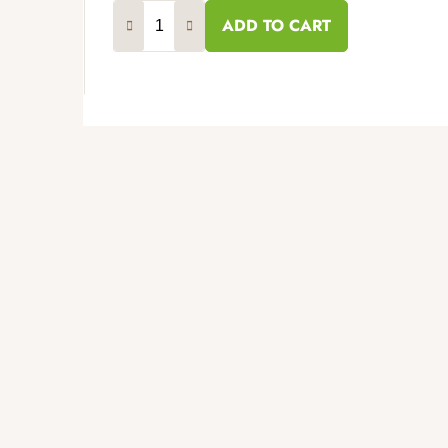
ADD TO CART
F
o
o
t
e
r