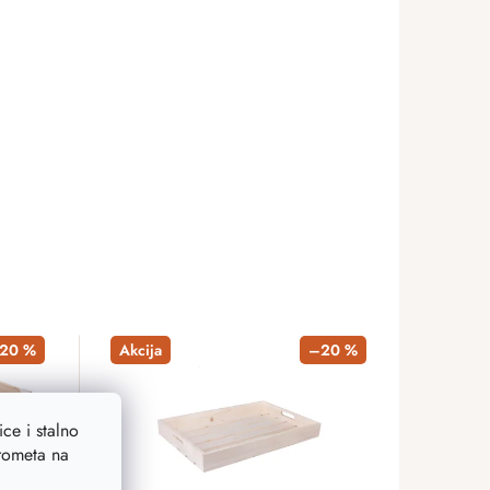
20 %
Akcija
–20 %
ce i stalno
prometa na