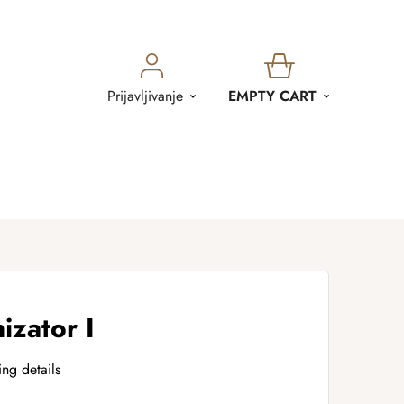
SHOPPING
Prijavljivanje
EMPTY CART
CART
izator I
ing details