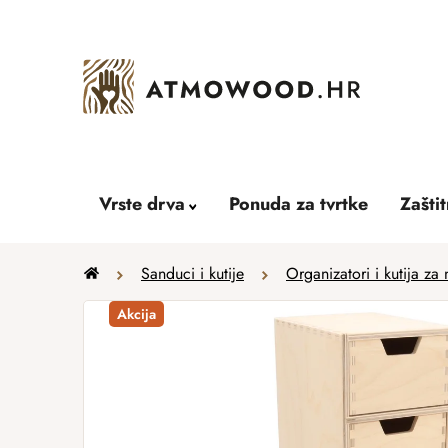
Skip
to
content
Vrste drva
Ponuda za tvrtke
Zašti
Home
Sanduci i kutije
Organizatori i kutija za 
Akcija