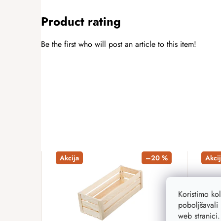
Product rating
Be the first who will post an article to this item!
ADD A RATING
Akcija
–20 %
Akcij
Koristimo ko
poboljšavali 
web stranici