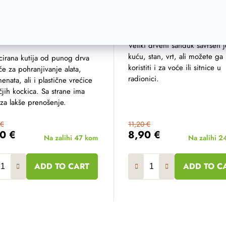
na gajba 30 x 30 x 35
Drvena gajba veća
Veliki drveni sanduk savršen j
kuću, stan, vrt, ali možete ga
icirana kutija od punog drva
koristiti i za voće ili sitnice u
 će za pohranjivanje alata,
radionici.
nata, ali i plastične vrećice
ečjih kockica. Sa strane ima
za lakše prenošenje.
 €
11,20 €
90 €
8,90 €
Na zalihi
47 kom
Na zalihi
2
ADD TO CART
ADD TO C