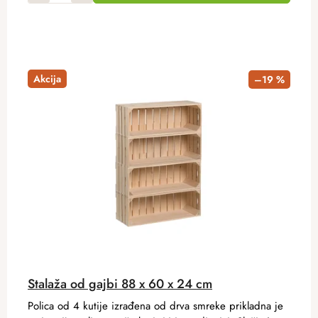
Akcija
–19 %
Stalaža od gajbi 88 x 60 x 24 cm
Polica od 4 kutije izrađena od drva smreke prikladna je