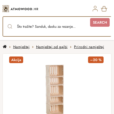
Skip
to
content
SHO
SEARCH
CAR
Home
Namještaj
Namještaj od gajbi
Prirodni namještaj
Akcija
–20 %