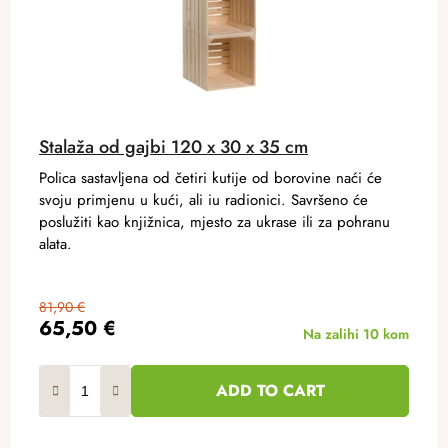
Stalaža od gajbi 120 x 30 x 35 cm
Polica sastavljena od četiri kutije od borovine naći će
svoju primjenu u kući, ali iu radionici. Savršeno će
poslužiti kao knjižnica, mjesto za ukrase ili za pohranu
alata.
81,90 €
65,50 €
Na zalihi
10 kom
ADD TO CART