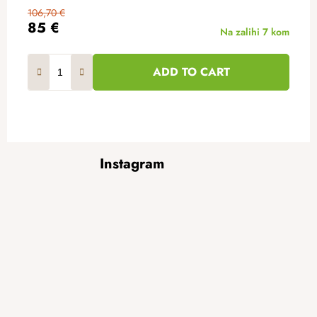
106,70 €
85 €
Na zalihi
7 kom
ADD TO CART
F
Instagram
o
o
t
e
r