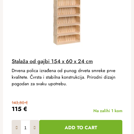
Stalaža od gajbi 154 x 60 x 24 cm
Drvena polica izrađena od punog drveta smreke prve
kvalitete. Čvrsta i stabilna konstrukcija. Prirodni dizajn
pogodan za svaku upotrebu.
143,80 €
115 €
Na zalihi
1 kom
ADD TO CART