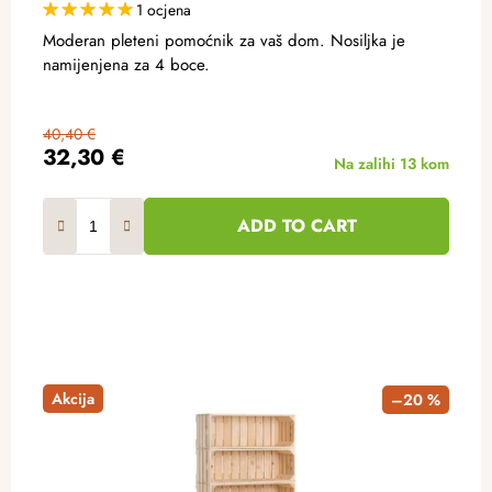
1 ocjena
Moderan pleteni pomoćnik za vaš dom. Nosiljka je
namijenjena za 4 boce.
40,40 €
32,30 €
Na zalihi
13 kom
ADD TO CART
Akcija
–20 %