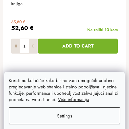
knjiga.
65,80 €
52,60 €
Na zalihi
10 kom
ADD TO CART
Koristimo kolačiće kako bismo vam omogućili udobno
Akcija
–20 %
pregledavanje web stranice i stalno poboljšavali njezine
funkcije, performanse i upotrebljivost zahvaljujući analizi
prometa na web stranici.
Više informacija
.
Settings