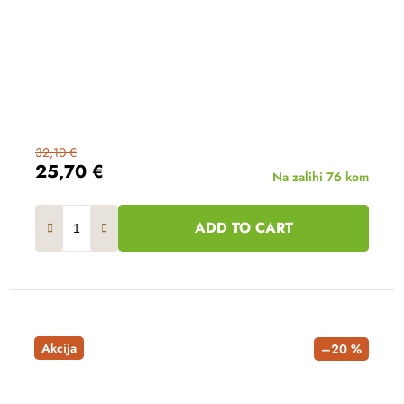
32,10 €
25,70 €
Na zalihi
76 kom
ADD TO CART
Akcija
–20 %