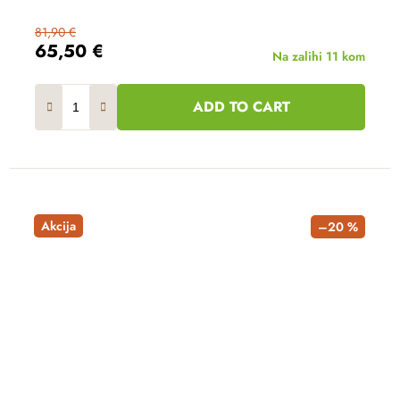
81,90 €
65,50 €
Na zalihi
11 kom
ADD TO CART
Akcija
–20 %