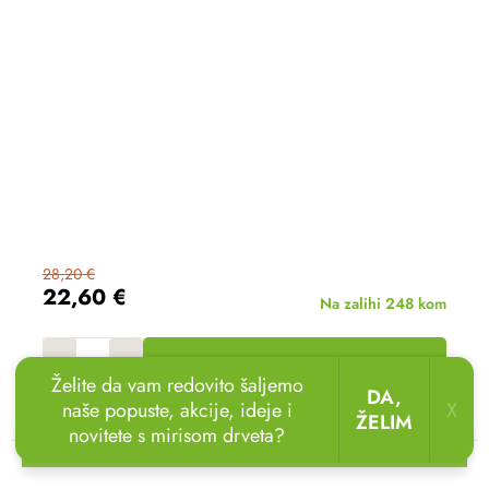
28,20 €
22,60 €
Na zalihi
248 kom
ADD TO CART
Želite da vam redovito šaljemo
DA,
naše popuste, akcije, ideje i
X
ŽELIM
novitete s mirisom drveta?
🏖️🌴
Uživajte u odmoru u vrtu!
Drvene ležaljke
sada uz popust
do 20 %.
🌞