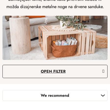
možda dizajnerske metalne noge na drvene sanduke.
L
OPEN FILTER
i
s
P
t
r
o
We recommend
o
f
d
p