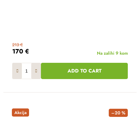
213 €
170 €
Na zalihi
9 kom
ADD TO CART
Akcija
–20 %