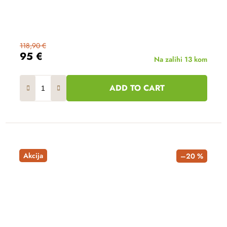
118,90 €
95 €
Na zalihi
13 kom
ADD TO CART
Akcija
–20 %