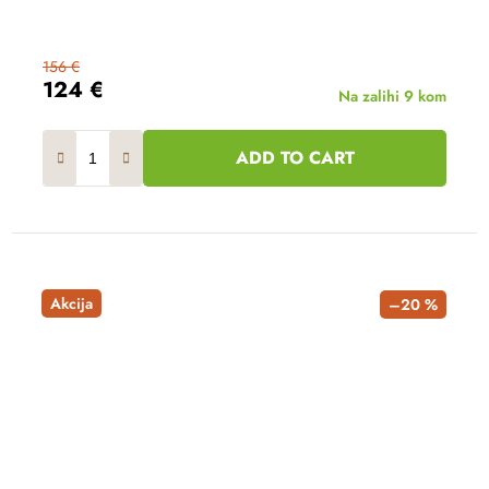
156 €
124 €
Na zalihi
9 kom
ADD TO CART
Akcija
–20 %