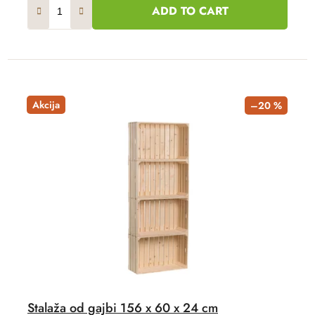
ADD TO CART
Akcija
–20 %
Stalaža od gajbi 156 x 60 x 24 cm