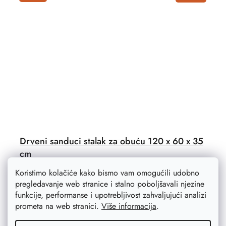
Drveni sanduci stalak za obuću 120 x 60 x 35
cm
Svjež i prirodan, ovo je namještaj izrađen od drvenih
Koristimo kolačiće kako bismo vam omogućili udobno
sanduka. Ovaj stalak za cipele napravljen od drvenih
pregledavanje web stranice i stalno poboljšavali njezine
kutija ima ukupne dimenzije 120x60x35 cm.
funkcije, performanse i upotrebljivost zahvaljujući analizi
prometa na web stranici.
Više informacija
.