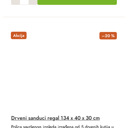
Akcija
–20 %
Drveni sanduci regal 134 x 40 x 30 cm
Polica savršenog izgleda izrađena od 5 drvenih kutija u