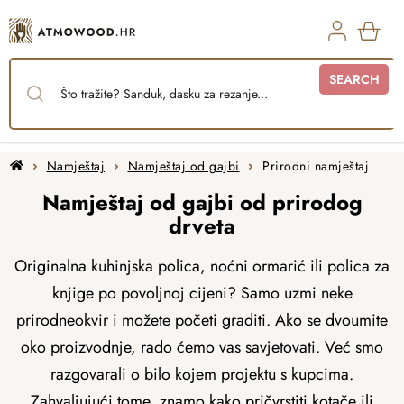
Skip
to
content
SHO
SEARCH
CAR
Home
Namještaj
Namještaj od gajbi
Prirodni namještaj
Namještaj od gajbi od prirodog
drveta
Originalna kuhinjska polica, noćni ormarić ili polica za
knjige po povoljnoj cijeni? Samo uzmi neke
prirodne
okvir i možete početi graditi. Ako se dvoumite
oko proizvodnje, rado ćemo vas savjetovati. Već smo
razgovarali o bilo kojem projektu s kupcima.
Zahvaljujući tome, znamo kako pričvrstiti kotače ili