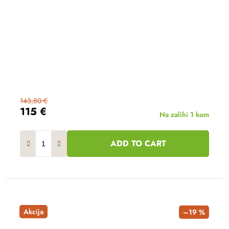
143,80 €
115 €
Na zalihi
1 kom
ADD TO CART
Akcija
–19 %