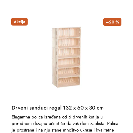
u
r
c
o
t
d
Akcija
–20 %
s
u
o
c
r
t
t
s
i
n
g
Drveni sanduci regal 132 x 60 x 30 cm
Elegantna polica izrađena od 6 drvenih kutija u
prirodnom dizajnu učinit će da vaš dom zablista. Polica
je prostrana i na nju stane mnoštvo ukrasa i kvalitetne