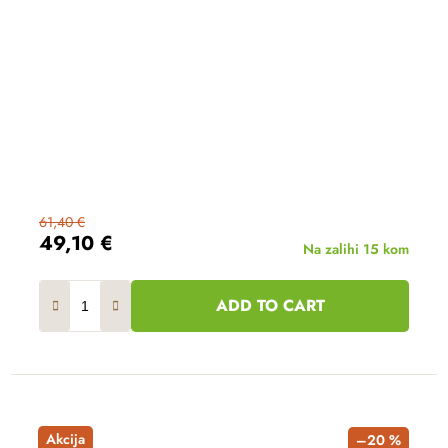
61,40 €
49,10 €
Na zalihi
15 kom
ADD TO CART
Akcija
–20 %