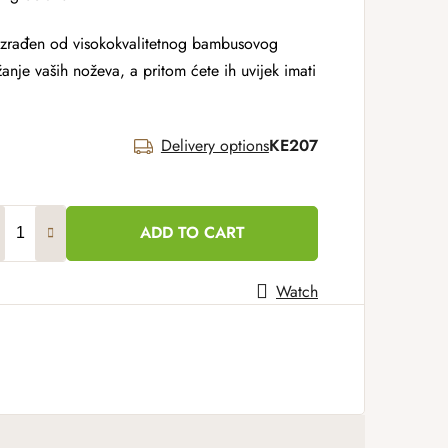
izrađen od visokokvalitetnog bambusovog
anje vaših noževa, a pritom ćete ih uvijek imati
Delivery options
KE207
ADD TO CART
Watch