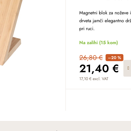
Magnetni blok za noževe 
drveta jamči elegantno drž
pri ruci.
Na zalihi
(15 kom)
26,80 €
–20 %
21,40 €
17,10 € excl. VAT
Measure price: