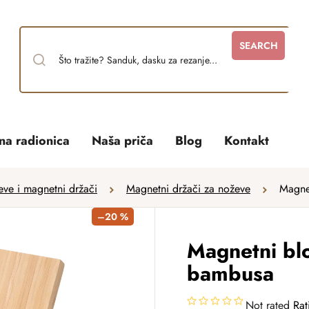
SEARCH
tna radionica
Naša priča
Blog
Kontakt
eve i magnetni držači
Magnetni držači za noževe
Magne
–20 %
Magnetni bl
bambusa
Not rated
Rat