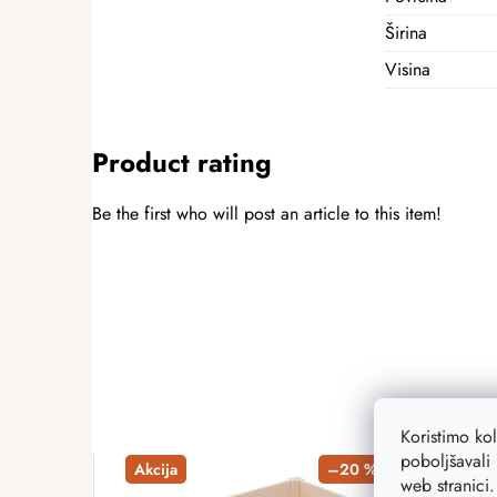
Širina
Visina
Product rating
Be the first who will post an article to this item!
ADD A RATING
Koristimo ko
poboljšavali 
Akcija
–20 %
Akcij
web stranici