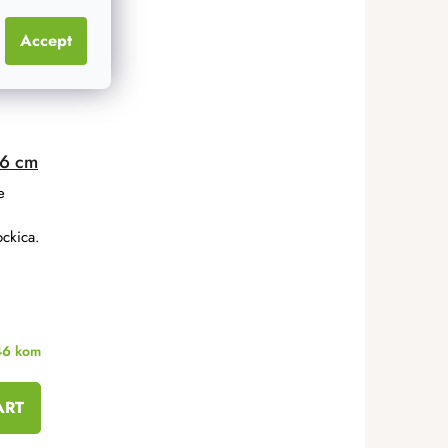
Accept
 6 cm
e
ockica.
46 kom
ART