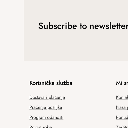
Subscribe to newslette
Korisnička služba
Mi s
Dostava i plaćanje
Kontak
Praćenje pošiljke
Naša 
Program odanosti
Ponuda
Povrat robe
Zaštit