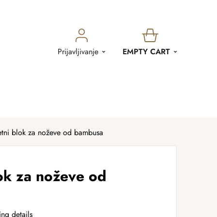
SHOPPING
Prijavljivanje
EMPTY CART
CART
tni blok za noževe od bambusa
ok za noževe od
ing details