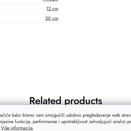
12 cm
20 cm
Related products
lačiće kako bismo vam omogućili udobno pregledavanje web strani
njezine funkcije, performanse i upotrebljivost zahvaljujući analizi 
a
–20 %
Akcija
–
.
Više informacija
.