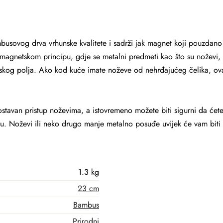
busovog drva vrhunske kvalitete i sadrži jak magnet koji pouzdano
magnetskom principu, gdje se metalni predmeti kao što su noževi, ška
kog polja. Ako kod kuće imate noževe od nehrđajućeg čelika, ova
stavan pristup noževima, a istovremeno možete biti sigurni da ćete
ju.
Noževi ili neko drugo manje metalno posuđe uvijek će vam biti pr
1.3 kg
23 cm
Bambus
Prirodni