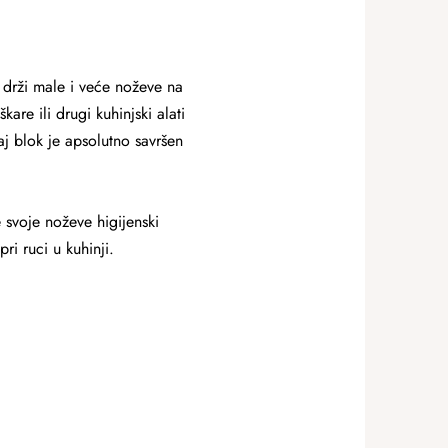
 drži male i veće noževe na
re ili drugi kuhinjski alati
j blok je apsolutno savršen
 svoje noževe higijenski
i ruci u kuhinji.