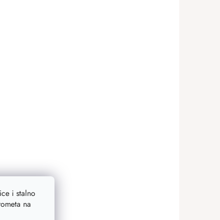
ce i stalno
prometa na
20 %