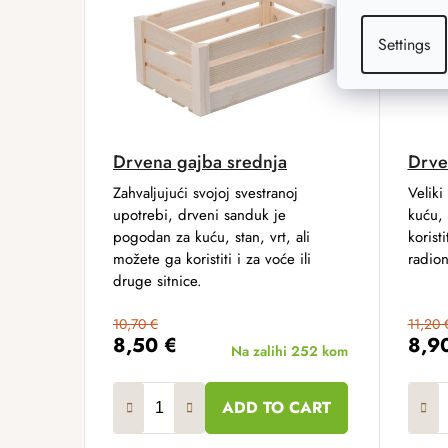
Settings
Drvena gajba srednja
Drve
Zahvaljujući svojoj svestranoj
Veliki
upotrebi, drveni sanduk je
kuću, 
pogodan za kuću, stan, vrt, ali
koristi
možete ga koristiti i za voće ili
radion
druge sitnice.
10,70 €
11,20 
8,50 €
8,9
Na zalihi
252 kom
ADD TO CART