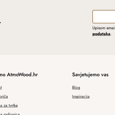
r
Upisom email
podataka
.
mo AtmoWood.hr
Savjetujemo vas
t
Blog
priča
Inspiracija
 za tvrtke
na radionica