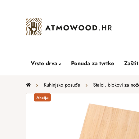
Skip
to
content
Vrste drva
Ponuda za tvrtke
Zašti
Home
Kuhinjsko posuđe
Stalci, blokovi za nož
Akcija