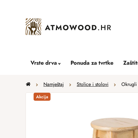
Skip
to
content
Vrste drva
Ponuda za tvrtke
Zašti
Home
Namještaj
Stolice i stolovi
Okrugli
Akcija