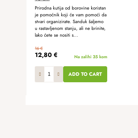
Prirodna kutija od borovine koristan
je pomoćnik koji će vam pomoći da
stvari organizirate. Sanduk šaljemo
u rastavljenom stanju, ali ne brinite,
lako ćete se nositi s...
16 €
12,80 €
Na zalihi
35 kom
ADD TO CART
F
o
o
t