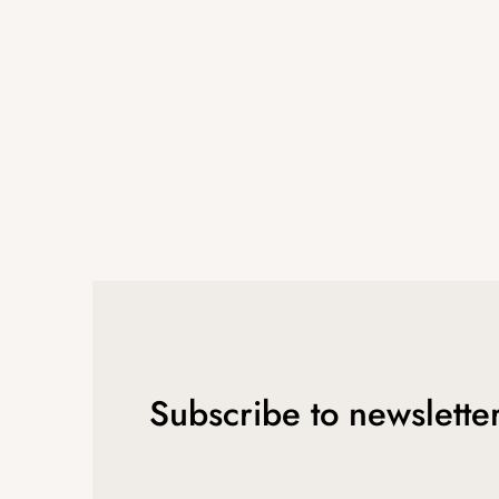
e
r
Subscribe to newslette