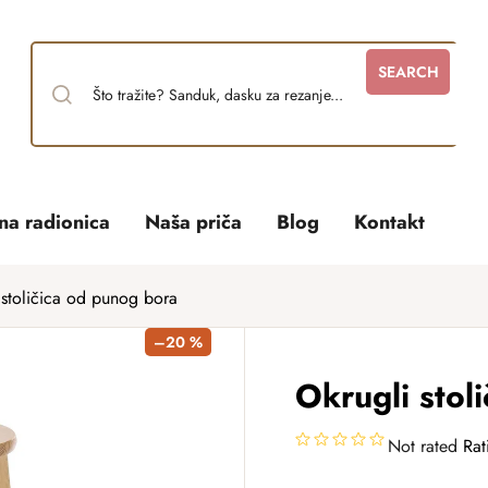
SEARCH
tna radionica
Naša priča
Blog
Kontakt
 stoličica od punog bora
–20 %
Okrugli stol
Not rated
Rat