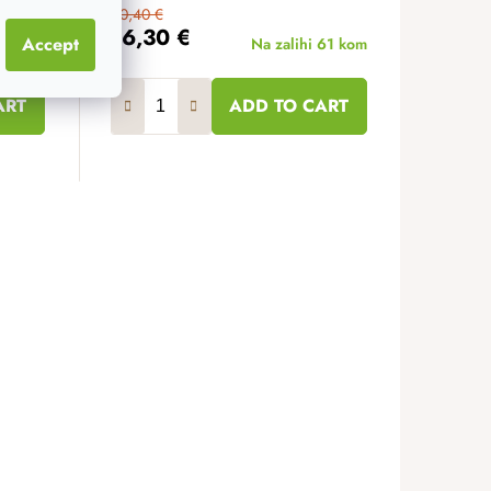
20,40 €
16,30 €
Accept
49 kom
Na zalihi
61 kom
ART
ADD TO CART