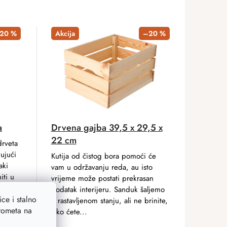
20 %
Akcija
–20 %
a
Drvena gajba 39,5 x 29,5 x
22 cm
drveta
ujući
Kutija od čistog bora pomoći će
aki
vam u održavanju reda, au isto
iti u
vrijeme može postati prekrasan
dodatak interijeru. Sanduk šaljemo
ce i stalno
u rastavljenom stanju, ali ne brinite,
prometa na
lako ćete...