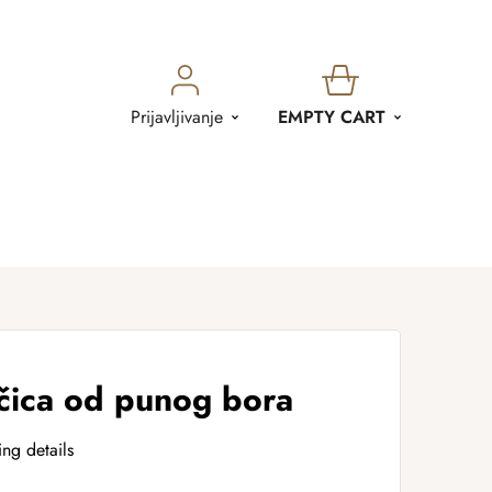
SHOPPING
Prijavljivanje
EMPTY CART
CART
ičica od punog bora
ing details