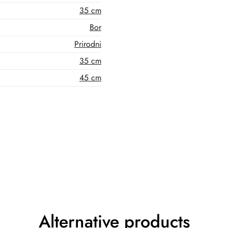
35 cm
Bor
Prirodni
35 cm
45 cm
Alternative products