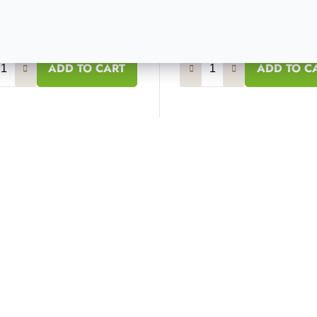
€
21,40 €
0 €
17,10 €
Na zalihi
20 pak
Na zalihi
1
ADD TO CART
ADD TO C