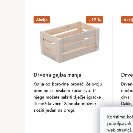
Akcija
–19 %
Akcij
Drvena gajba manja
Drve
Kutija od borovine pronaći će svoju
Drven
primjenu u svakom kućanstvu. U
neobr
njega možete sakriti dječje igračke
drva, 
ili možda voće. Sanduke možete
Dakle,
složiti jedan na drugi.
bojica
Koristimo ko
poboljšavali 
web stranici