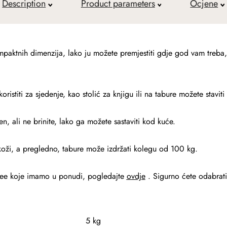
Description
Product parameters
Ocjene
mpaktnih dimenzija, lako ju možete premjestiti gdje god vam treb
istiti za sjedenje, kao stolić za knjigu ili na tabure možete staviti 
n, ali ne brinite, lako ga možete sastaviti kod kuće.
 koži, a pregledno, tabure može izdržati kolegu od 100 kg.
aburee koje imamo u ponudi, pogledajte
ovdje
. Sigurno ćete odabrati
5 kg