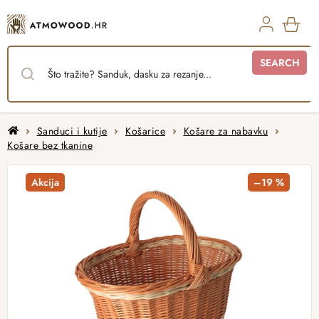
Skip
to
content
SHO
SEARCH
CAR
Home
Sanduci i kutije
Košarice
Košare za nabavku
Košare bez tkanine
Akcija
–19 %