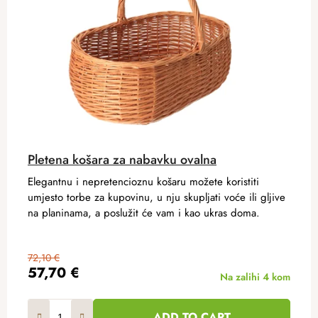
Pletena košara za nabavku ovalna
Elegantnu i nepretencioznu košaru možete koristiti
umjesto torbe za kupovinu, u nju skupljati voće ili gljive
na planinama, a poslužit će vam i kao ukras doma.
72,10 €
57,70 €
Na zalihi
4 kom
ADD TO CART