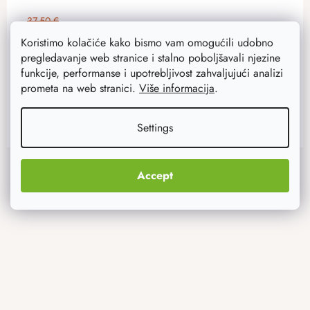
37,50 €
30 €
Na zalihi
6 kom
Koristimo kolačiće kako bismo vam omogućili udobno
pregledavanje web stranice i stalno poboljšavali njezine
funkcije, performanse i upotrebljivost zahvaljujući analizi
ADD TO CART
prometa na web stranici.
Više informacija
.
Settings
F
Instagram
o
Accept
o
t
e
r