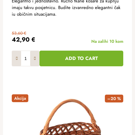
Elegantno i jednostavno. Ručno tkane košare za kupnju
imaju takvu posjetnicu. Budite izvanredno elegantni čak
iu običnim situacijama.
53,60 €
42,90 €
Na zalihi
10 kom
ADD TO CART
Akcija
–20 %