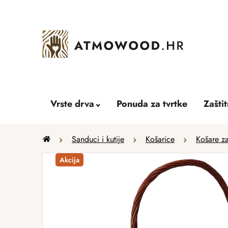
Skip
to
content
Vrste drva
Ponuda za tvrtke
Zašti
Home
Sanduci i kutije
Košarice
Košare z
Akcija