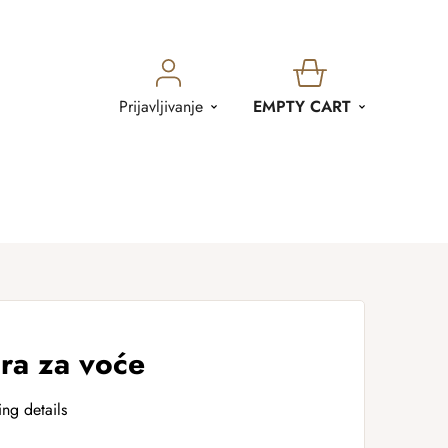
SHOPPING
Prijavljivanje
EMPTY CART
CART
ra za voće
ing details