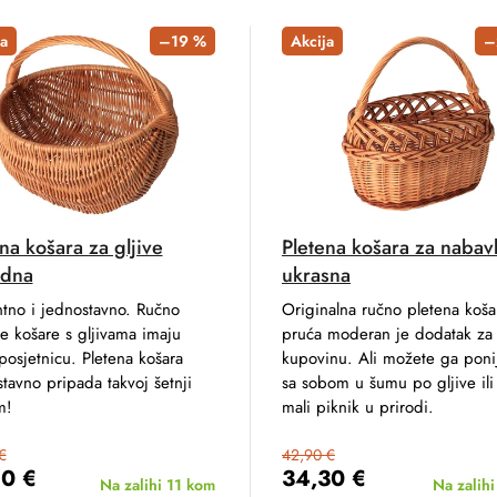
a
–19 %
Akcija
–
na košara za gljive
Pletena košara za nabav
odna
ukrasna
tno i jednostavno. Ručno
Originalna ručno pletena koša
e košare s gljivama imaju
pruća moderan je dodatak za
posjetnicu. Pletena košara
kupovinu. Ali možete ga ponij
tavno pripada takvoj šetnji
sa sobom u šumu po gljive ili
m!
mali piknik u prirodi.
€
42,90 €
80 €
34,30 €
Na zalihi
11 kom
Na zalih