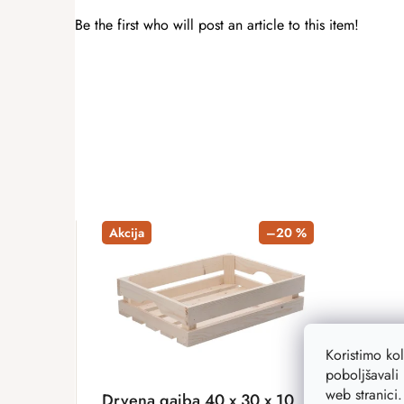
Be the first who will post an article to this item!
ADD A RATING
Akcija
–20 %
Koristimo ko
poboljšavali 
web stranici
Drvena gajba 40 x 30 x 10