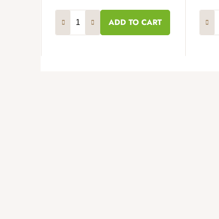
ADD TO CART
F
o
o
t
e
r