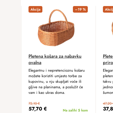
Akcija
–19 %
Akcij
Pletena košara za nabavku
Plete
ovalna
prir
Elegantnu i nepretencioznu košaru
Elegan
možete koristiti umjesto torbe za
pleten
kupovinu, u nju skupljati voće ili
takvu 
gljive na planinama, a poslužit će
jednos
vam i kao ukras doma.
šumo
72,10 €
47,20 
57,70 €
37,
Na zalihi
5 kom