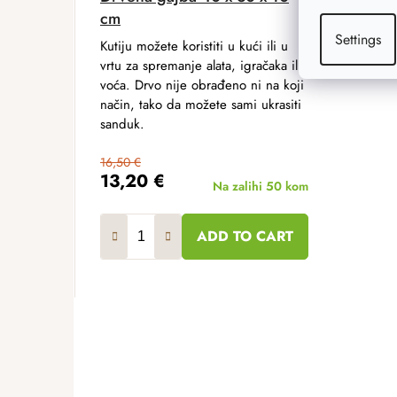
cm
Settings
Kutiju možete koristiti u kući ili u
vrtu za spremanje alata, igračaka ili
voća. Drvo nije obrađeno ni na koji
način, tako da možete sami ukrasiti
sanduk.
16,50 €
13,20 €
Na zalihi
50 kom
ADD TO CART