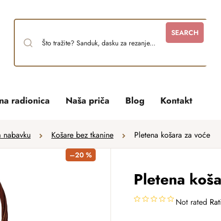
SEARCH
tna radionica
Naša priča
Blog
Kontakt
a nabavku
Košare bez tkanine
Pletena košara za voće
–20 %
Pletena koša
Not rated
Rat