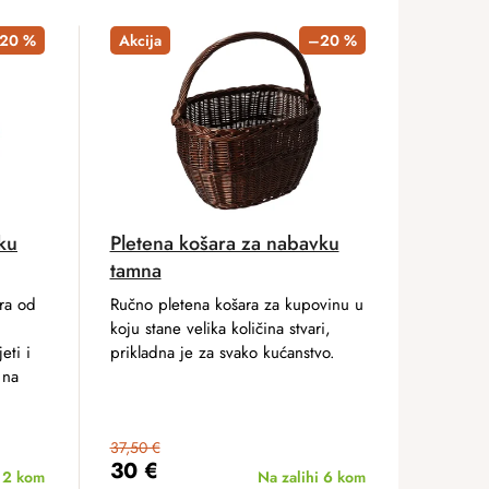
20 %
Akcija
–20 %
ku
Pletena košara za nabavku
tamna
ra od
Ručno pletena košara za kupovinu u
koju stane velika količina stvari,
eti i
prikladna je za svako kućanstvo.
 na
37,50 €
30 €
i
2 kom
Na zalihi
6 kom