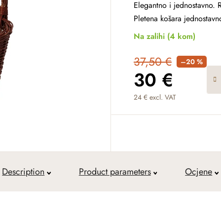
Elegantno i jednostavno. 
Pletena košara jednostavno
Na zalihi
(4 kom)
37,50 €
–20 %
30 €
24 € excl. VAT
Measure price:
Description
Product parameters
Ocjene