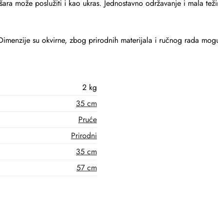
Košara može poslužiti i kao ukras. Jednostavno održavanje i mala te
Dimenzije su okvirne, zbog prirodnih materijala i ručnog rada mo
2 kg
35 cm
Pruće
Prirodni
35 cm
57 cm