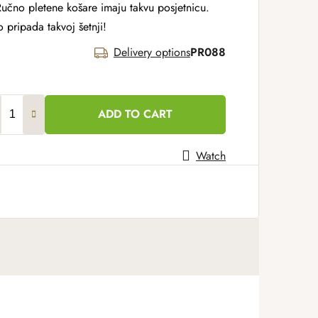
Ručno pletene košare imaju takvu posjetnicu.
 pripada takvoj šetnji!
Delivery options
PR088
ADD TO CART
Watch