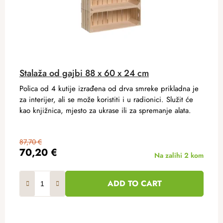
Stalaža od gajbi 88 x 60 x 24 cm
Polica od 4 kutije izrađena od drva smreke prikladna je
za interijer, ali se može koristiti i u radionici. Služit će
kao knjižnica, mjesto za ukrase ili za spremanje alata.
87,70 €
70,20 €
Na zalihi
2 kom
ADD TO CART