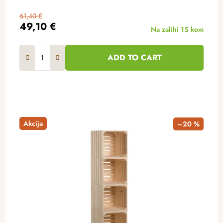
61,40 €
49,10 €
Na zalihi
15 kom
ADD TO CART
Akcija
–20 %