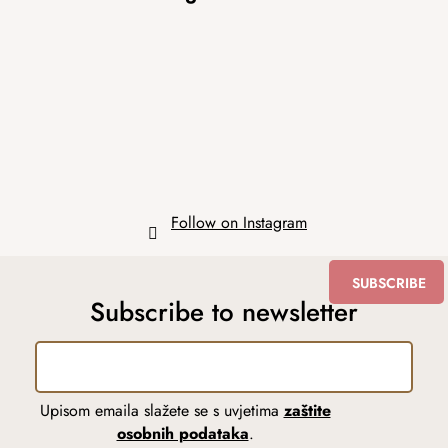
o
t
e
r
Follow on Instagram
SUBSCRIBE
Subscribe to newsletter
Upisom emaila slažete se s uvjetima
zaštite
osobnih podataka
.