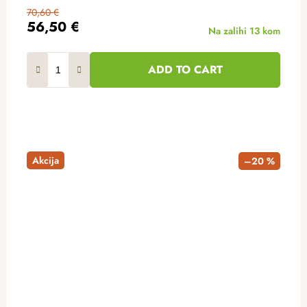
70,60 €
56,50 €
Na zalihi
13 kom
ADD TO CART
Akcija
–20 %