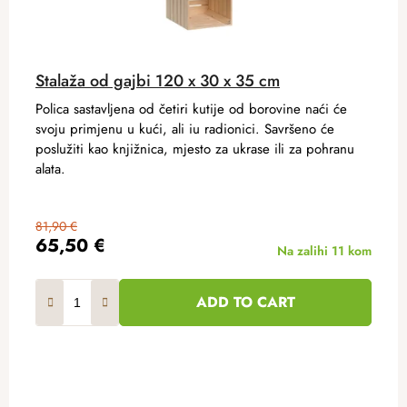
Stalaža od gajbi 120 x 30 x 35 cm
Polica sastavljena od četiri kutije od borovine naći će
svoju primjenu u kući, ali iu radionici. Savršeno će
poslužiti kao knjižnica, mjesto za ukrase ili za pohranu
alata.
81,90 €
65,50 €
Na zalihi
11 kom
ADD TO CART