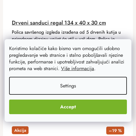
Drveni sanduci regal 134 x 40 x 30 cm
Polica savršenog izgleda izrađena od 5 drvenih kutija u
prirodnom dizajnu unijet će stil u vaš dom. Polica je
prostrana i na nju može stati puno ukrasa i knjiga.
Koristimo kolačiće kako bismo vam omogućili udobno
pregledavanje web stranice i stalno poboljšavali njezine
funkcije, performanse i upotrebljivost zahvaljujući analizi
99,90 €
prometa na web stranici.
Više informacija
.
79,90 €
Na zalihi
22 kom
Settings
ADD TO CART
Accept
Akcija
–19 %