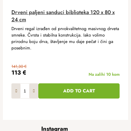
Drveni paljeni sanduci biblioteka 120 x 80 x
24 cm
Drveni regal izrađen od prvokvalitetnog masivnog drveta
smreke. Čvrsta i stabilna konstrukcija. Iako volimo
prirodnu boju drva, štavljenje mu daje pečat i čini ga
posebnim.
141,30 €
113 €
Na zalihi
10 kom
ADD TO CART
F
Instagram
o