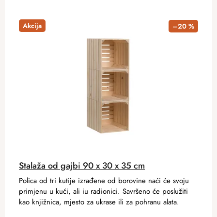
Akcija
–20 %
Stalaža od gajbi 90 x 30 x 35 cm
Polica od tri kutije izrađene od borovine naći će svoju
primjenu u kući, ali iu radionici. Savršeno će poslužiti
kao knjižnica, mjesto za ukrase ili za pohranu alata.