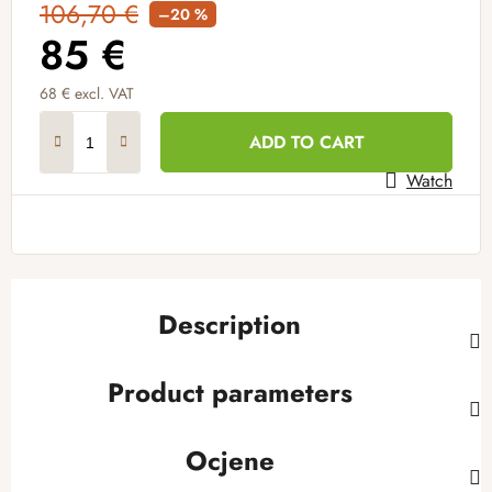
106,70 €
–20 %
85 €
68 € excl. VAT
Measure price:
ADD TO CART
Watch
Description
Product parameters
Ocjene