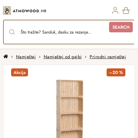
Skip
to
content
SHO
SEARCH
CAR
Home
Namještaj
Namještaj od gajbi
Prirodni namještaj
Akcija
–20 %