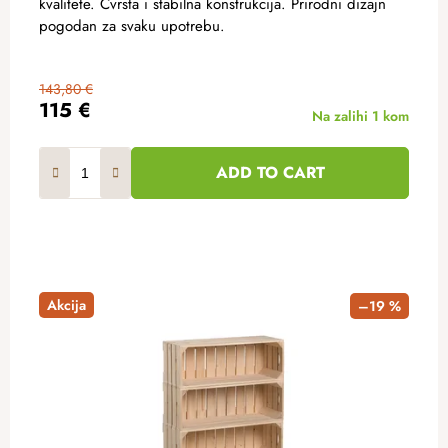
kvalitete. Čvrsta i stabilna konstrukcija. Prirodni dizajn
pogodan za svaku upotrebu.
143,80 €
115 €
Na zalihi
1 kom
ADD TO CART
Akcija
–19 %