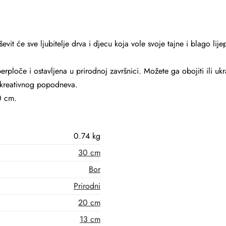
it će sve ljubitelje drva i djecu koja vole svoje tajne i blago lijep
erploče i ostavljena u prirodnoj završnici. Možete ga obojiti ili ukr
 kreativnog popodneva.
0 cm.
0.74 kg
30 cm
Bor
Prirodni
20 cm
13 cm