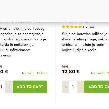
ni sanduk VI na ključ
Drvena kutija II
1 ocjena
kvalitetna škrinja od lipovog
pogodna je za pohranjivanje
Kutija od borovine odlična je 
 i tajnih dragocjenosti za koje
skrivanje sitnog blaga, nakita,
ite da ih netko otkrije
torbica, ali možete je koristiti 
jujući sofisticiranom
bojice ili dječje kocke.
čavanju.
 €
16 €
30 €
12,80 €
Na zalihi
11 kom
Na zalihi
8
ADD TO CART
ADD TO C