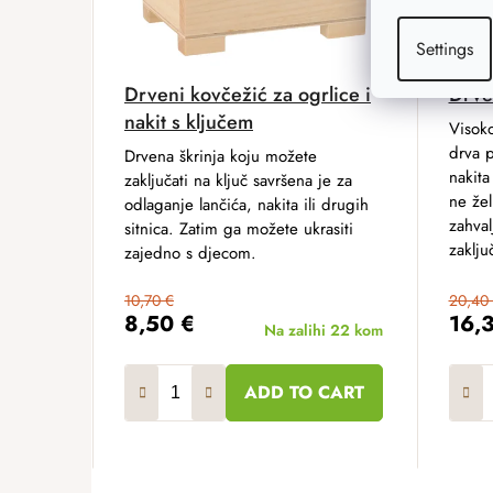
Settings
Drveni kovčežić za ogrlice i
Drve
nakit s ključem
Visoko
drva 
Drvena škrinja koju možete
nakita
zaključati na ključ savršena je za
ne žel
odlaganje lančića, nakita ili drugih
zahval
sitnica. Zatim ga možete ukrasiti
zaklju
zajedno s djecom.
10,70 €
20,40
8,50 €
16,
Na zalihi
22 kom
ADD TO CART