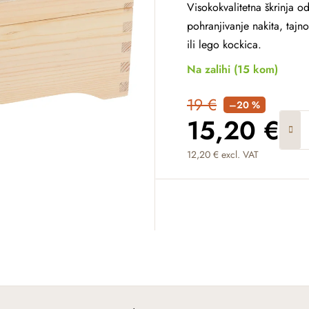
Visokokvalitetna škrinja o
pohranjivanje nakita, tajn
ili lego kockica.
Na zalihi
(15 kom)
19 €
–20 %
15,20 €
12,20 € excl. VAT
Measure price: