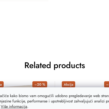
Related products
a
–20 %
Akcija
–
lačiće kako bismo vam omogućili udobno pregledavanje web strani
njezine funkcije, performanse i upotrebljivost zahvaljujući analizi 
.
Više informacija
.