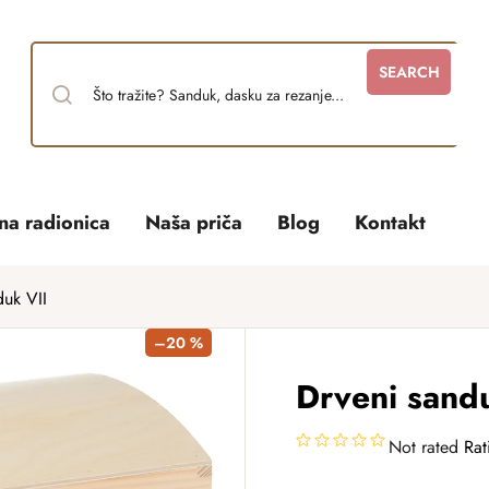
SEARCH
tna radionica
Naša priča
Blog
Kontakt
duk VII
–20 %
Drveni sand
Not rated
Rat