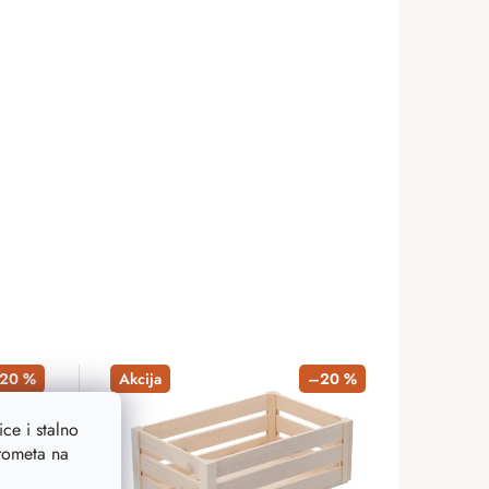
20 %
Akcija
–20 %
ce i stalno
prometa na