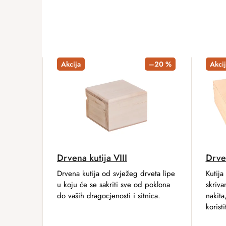
Akcija
–20 %
Akcij
Drvena kutija VIII
Drve
Drvena kutija od svježeg drveta lipe
Kutija
u koju će se sakriti sve od poklona
skriva
do vaših dragocjenosti i sitnica.
nakita
koristi