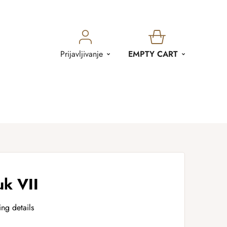
SHOPPING
Prijavljivanje
EMPTY CART
CART
uk VII
ing details