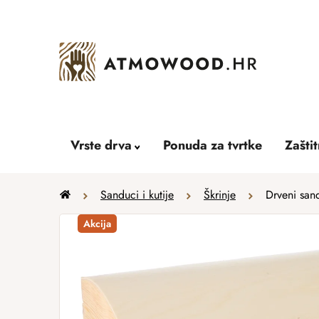
Skip
to
content
Vrste drva
Ponuda za tvrtke
Zašti
Home
Sanduci i kutije
Škrinje
Drveni san
Akcija