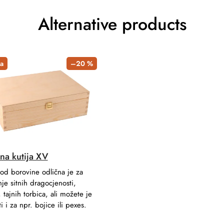
Alternative products
a
–20 %
na kutija XV
 od borovine odlična je za
nje sitnih dragocjenosti,
, tajnih torbica, ali možete je
ti i za npr. bojice ili pexes.