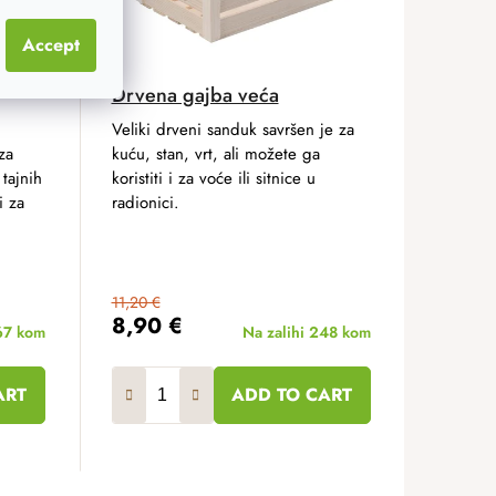
Accept
Drvena gajba veća
Veliki drveni sanduk savršen je za
za
kuću, stan, vrt, ali možete ga
 tajnih
koristiti i za voće ili sitnice u
i za
radionici.
11,20 €
8,90 €
67 kom
Na zalihi
248 kom
ART
ADD TO CART