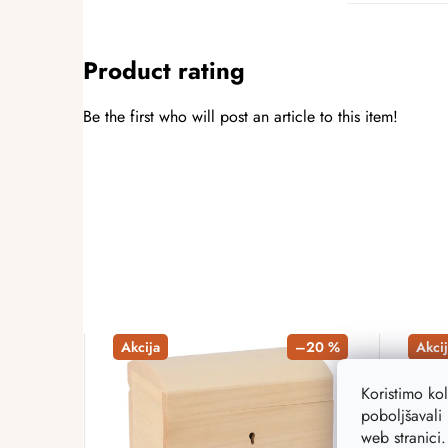
Product rating
Be the first who will post an article to this item!
ADD A RATING
Akcija
–20 %
Akcij
Koristimo ko
poboljšavali 
web stranici