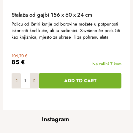
Stalaža od gajbi 156 x 60 x 24 cm
Policu od četiri kutije od borovine možete u potpunosti
iskoristiti kod kuće, ali iu radionici. Savršeno će poslužiti
kao knjižnica, mjesto za ukrase ili za pohranu alata.
106,70 €
85 €
Na zalihi
7 kom
ADD TO CART
F
Instagram
o
o