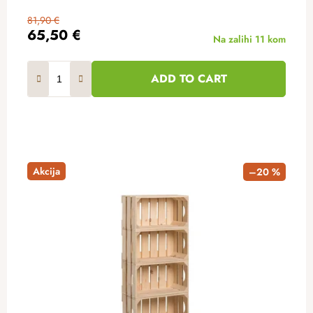
81,90 €
65,50 €
Na zalihi
11 kom
ADD TO CART
Akcija
–20 %