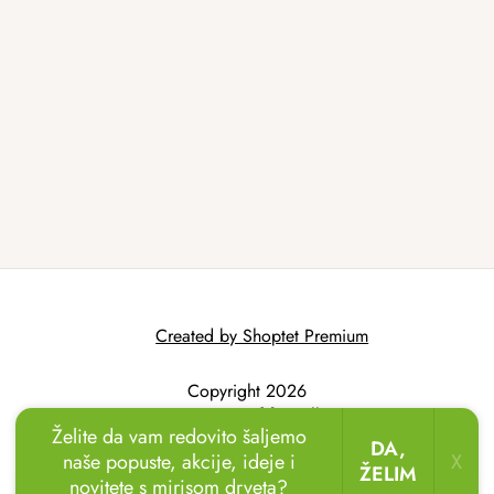
Created by Shoptet Premium
Copyright 2026
AtmoWood.hr
. All
Želite da vam redovito šaljemo
rights reserved.
DA,
naše popuste, akcije, ideje i
X
ŽELIM
novitete s mirisom drveta?
🏖️🌴
Uživajte u odmoru u vrtu!
Drvene ležaljke
sada uz popust