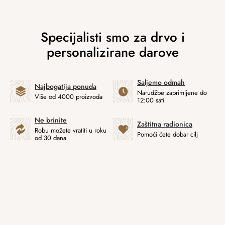
Šaljemo odmah
Najbogatija ponuda
Narudžbe zaprimljene do
Više od 4000 proizvoda
12:00 sati
Ne brinite
Zaštitna radionica
Robu možete vratiti u roku
Pomoći ćete dobar cilj
od 30 dana