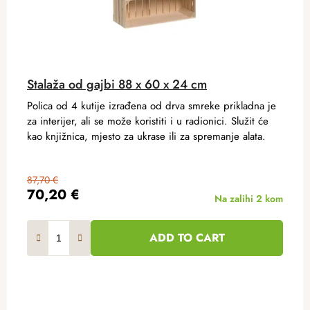
Stalaža od gajbi 88 x 60 x 24 cm
Polica od 4 kutije izrađena od drva smreke prikladna je
za interijer, ali se može koristiti i u radionici. Služit će
kao knjižnica, mjesto za ukrase ili za spremanje alata.
87,70 €
70,20 €
Na zalihi
2 kom
ADD TO CART