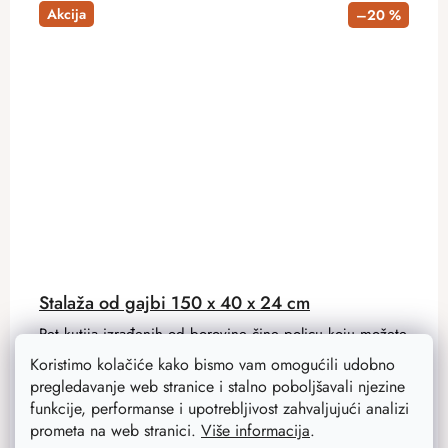
Akcija
–20 %
Stalaža od gajbi 150 x 40 x 24 cm
Pet kutija izrađenih od borovine čine policu koju možete
koristiti kod kuće, ali iu radionici ili u vrtu. Savršeno za
Koristimo kolačiće kako bismo vam omogućili udobno
odlaganje alata ili kao polica za knjige.
pregledavanje web stranice i stalno poboljšavali njezine
funkcije, performanse i upotrebljivost zahvaljujući analizi
prometa na web stranici.
Više informacija
.
95 €