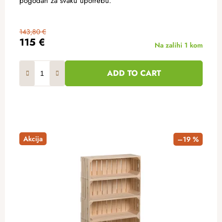
pogodan za svaku upotrebu.
143,80 €
115 €
Na zalihi
1 kom
ADD TO CART
Akcija
–19 %