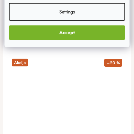
76 €
Na zalihi
9 kom
Settings
ADD TO CART
Accept
Akcija
–20 %