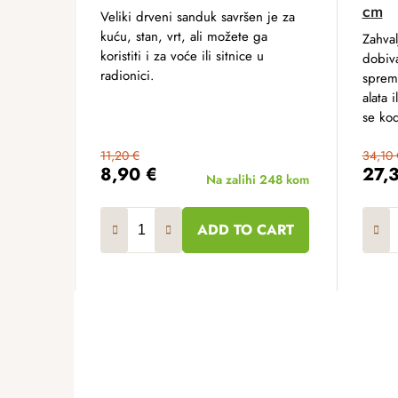
cm
Veliki drveni sanduk savršen je za
kuću, stan, vrt, ali možete ga
Zahval
koristiti i za voće ili sitnice u
dobiva
radionici.
sprem
alata 
se kod
11,20 €
34,10 
8,90 €
27,
Na zalihi
248 kom
ADD TO CART