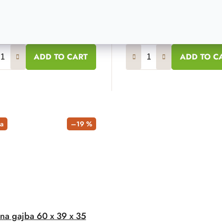
 €
117 €
€
93 €
Na zalihi
7 kom
Na zalih
ADD TO CART
ADD TO C
a
–19 %
na gajba 60 x 39 x 35