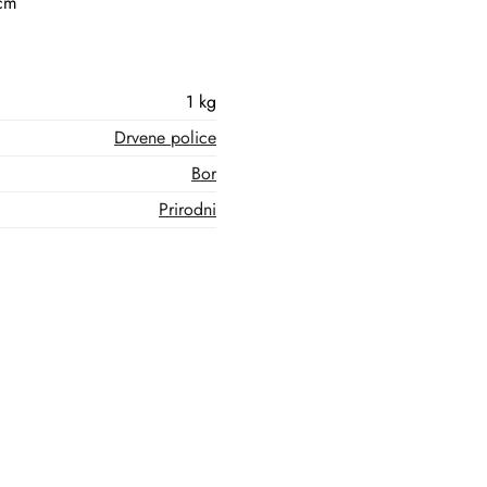
 cm
1 kg
Drvene police
Bor
Prirodni