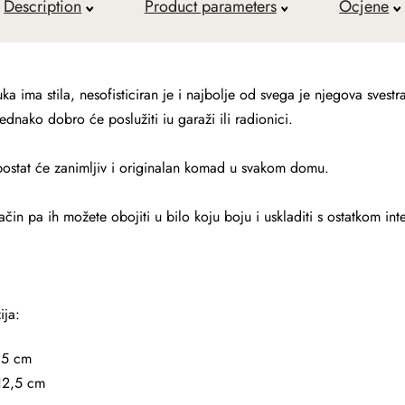
Description
Product parameters
Ocjene
a ima stila, nesofisticiran je i najbolje od svega je njegova sves
jednako dobro će poslužiti iu garaži ili radionici.
postat će zanimljiv i originalan komad u svakom domu.
čin pa ih možete obojiti u bilo koju boju i uskladiti s ostatkom inte
ija:
,5 cm
 12,5 cm