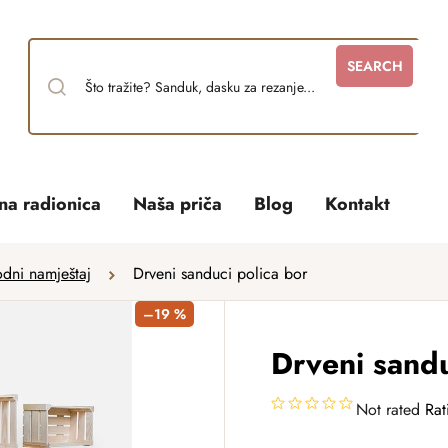
SEARCH
tna radionica
Naša priča
Blog
Kontakt
odni namještaj
Drveni sanduci polica bor
–19 %
Drveni sandu
Not rated
Rat