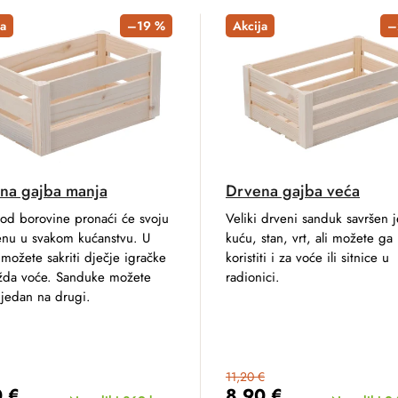
a
–19 %
Akcija
–
na gajba manja
Drvena gajba veća
 od borovine pronaći će svoju
Veliki drveni sanduk savršen j
enu u svakom kućanstvu. U
kuću, stan, vrt, ali možete ga
možete sakriti dječje igračke
koristiti i za voće ili sitnice u
ožda voće. Sanduke možete
radionici.
i jedan na drugi.
11,20 €
0 €
8,90 €