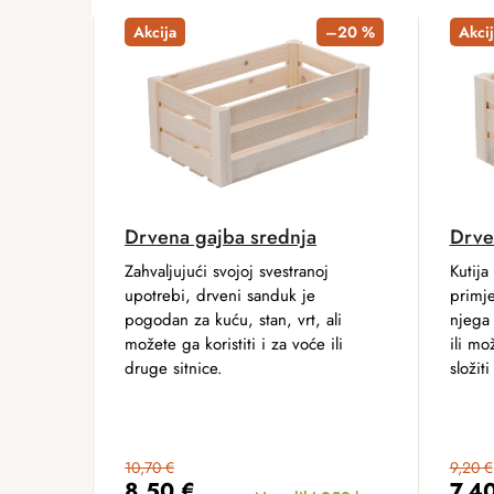
Akcija
–20 %
Akcij
Drvena gajba srednja
Drve
Zahvaljujući svojoj svestranoj
Kutija
upotrebi, drveni sanduk je
primj
pogodan za kuću, stan, vrt, ali
njega 
možete ga koristiti i za voće ili
ili m
druge sitnice.
složit
10,70 €
9,20 €
8,50 €
7,4