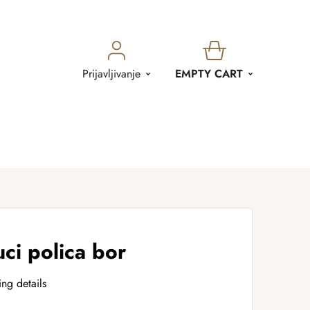
SHOPPING
Prijavljivanje
EMPTY CART
CART
ci polica bor
ing details