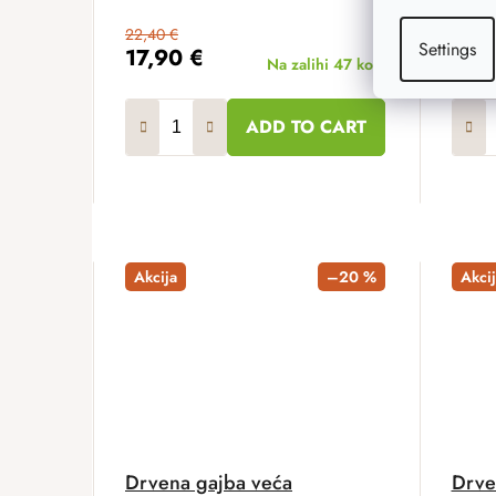
22,40 €
109,60
Settings
17,90 €
87 
Na zalihi
47 kom
ADD TO CART
Akcija
–20 %
Akcij
Drvena gajba veća
Drve