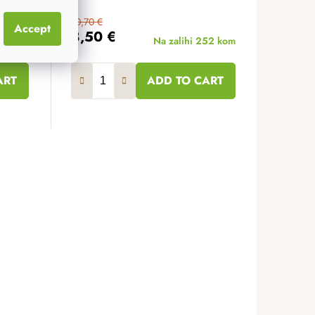
10,70 €
Accept
8,50 €
i
9 kom
Na zalihi
252 kom
ART
ADD TO CART