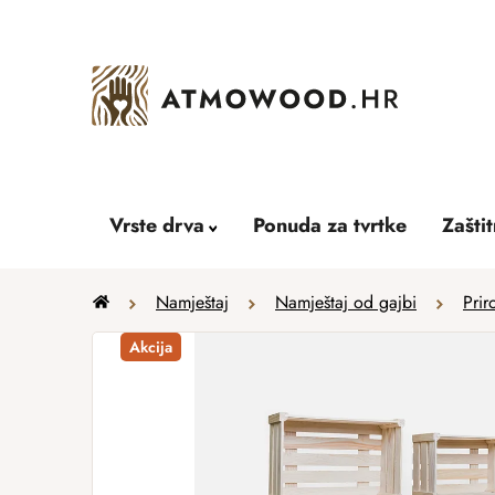
Skip
to
content
Vrste drva
Ponuda za tvrtke
Zašti
Home
Namještaj
Namještaj od gajbi
Prir
Akcija