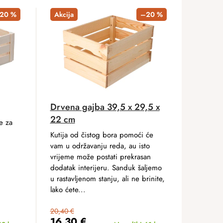
20 %
Akcija
–20 %
Drvena gajba 39,5 x 29,5 x
22 cm
e za
Kutija od čistog bora pomoći će
vam u održavanju reda, au isto
vrijeme može postati prekrasan
dodatak interijeru. Sanduk šaljemo
u rastavljenom stanju, ali ne brinite,
lako ćete...
20,40 €
16,30 €