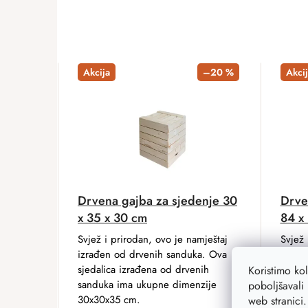
Akcija
–20 %
Akcij
Drvena gajba za sjedenje 30
Drven
x 35 x 30 cm
84 x
Svjež i prirodan, ovo je namještaj
Svjež 
izrađen od drvenih sanduka. Ova
izrađ
sjedalica izrađena od drvenih
stolić
Koristimo ko
sanduka ima ukupne dimenzije
ima u
poboljšavali 
30x30x35 cm.
cm.
web stranici