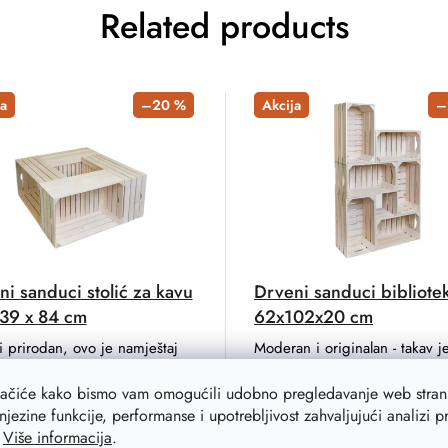
Related products
a
–20 %
Akcija
–
i sanduci stolić za kavu
Drveni sanduci bibliote
 39 x 84 cm
62x102x20 cm
i prirodan, ovo je namještaj
Moderan i originalan - takav j
en od drvenih sanduka. Ovaj
namještaj izrađen od drvenih 
 izrađen od drvenih sanduka
Osim toga, knjižnica dimenzi
lačiće kako bismo vam omogućili udobno pregledavanje web strani
kupne dimenzije 84x84x39
x 62 x 20 cm pružit će obilje
njezine funkcije, performanse i upotrebljivost zahvaljujući analizi 
prostora za kvalitetno čitanje.
.
Više informacija
.