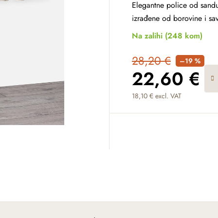
Elegantne police od sanduk
izrađene od borovine i savr
Na zalihi
(248 kom)
28,20 €
–19 %
22,60 €
18,10 € excl. VAT
Measure price: