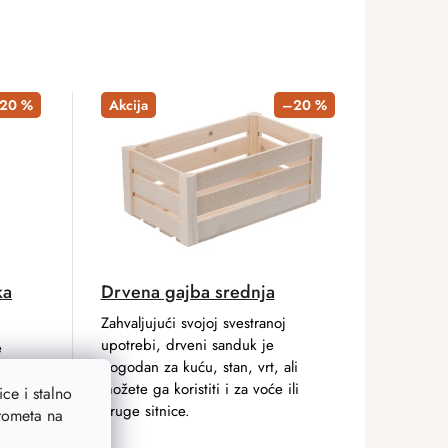
20 %
Akcija
–20 %
ka
Drvena gajba srednja
Zahvaljujući svojoj svestranoj
upotrebi, drveni sanduk je
e
pogodan za kuću, stan, vrt, ali
kutija.
možete ga koristiti i za voće ili
ja 102
ce i stalno
druge sitnice.
prometa na