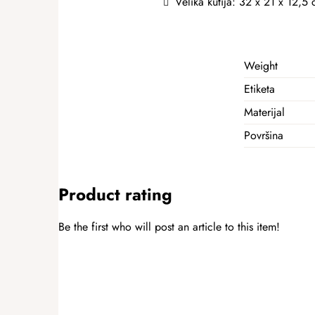
Velika kutija: 32 x 21 x 12,5
Weight
Etiketa
Materijal
Površina
Product rating
Be the first who will post an article to this item!
ADD A RATING